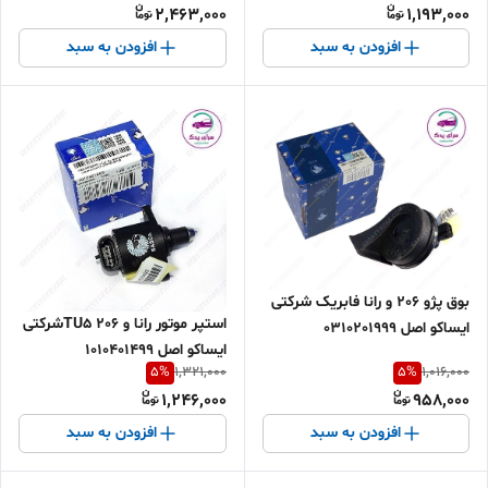
2,463,000
1,193,000
افزودن به سبد
افزودن به سبد
بوق پژو 206 و رانا فابریک شرکتی
استپر موتور رانا و 206 TU5شرکتی
ایساکو اصل 0310201999
ایساکو اصل 1010401499
5
%
5
%
1,321,000
1,016,000
1,246,000
958,000
افزودن به سبد
افزودن به سبد