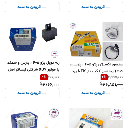
افزودن به سبد
افزودن به سبد
رله دوبل پژو 405 ، پارس و سمند
سنسور اکسیژن پژو 405 ، پارس و
با موتور XU7 شرکتی ایساکو اصل
206 ( زیمنس ) گپ دار NTK زرد
0750900299
4
%
2
%
700,000
4,995,000
(ساخت ژاپن ) 92314
666,000
4,851,000
افزودن به سبد
افزودن به سبد