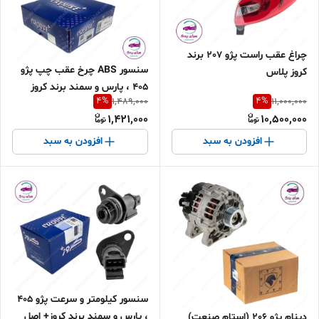
چراغ عقب راست پژو 207 برند
سنسور ABS چرخ عقب چپ پژو
کروز پلاس
405 ، پارس و سمند برند کروز
4
%
4
%
1,489,000
11,000,000
پلاس اصل
1,421,000
10,500,000
افزودن به سبد
افزودن به سبد
سنسور کیلومتر و سرعت پژو 405
، پارس و سمند برند کروز+ اصل
دینام پژو 206 (استام صنعت)