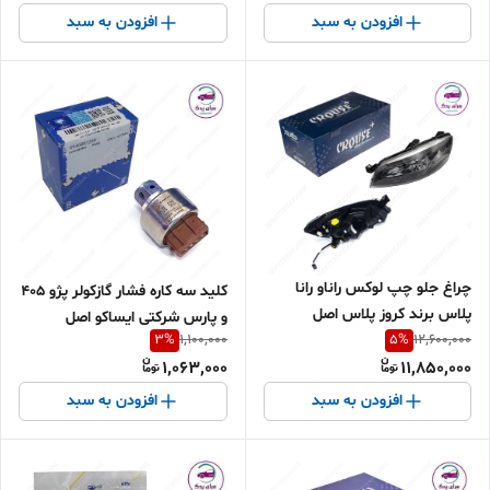
افزودن به سبد
افزودن به سبد
چراغ جلو چپ لوکس راناو رانا
کلید سه کاره فشار گازکولر پژو 405
پلاس برند کروز پلاس اصل
و پارس شرکتی ایساکو اصل
3
%
5
%
CR50213501
1,100,000
12,600,000
0940201299
1,063,000
11,850,000
افزودن به سبد
افزودن به سبد