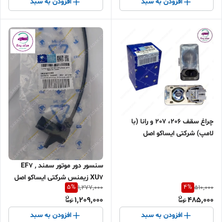
افزودن به سبد
افزودن به سبد
چراغ سقف 206، 207 و رانا (با
لامپ) شرکتی ایساکو اصل
0540800903
سنسور دور موتور سمند EF7 ,
XU7 زیمنس شرکتی ایساکو اصل
5
%
4
%
1,277,000
510,000
0920601099
1,209,000
485,000
افزودن به سبد
افزودن به سبد