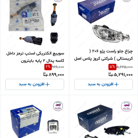
چراغ جلو راست پژو 206 (
سوییچ الکتریکی استپ ترمز داخل
کریستالی ) شرکتی کروز پلاس اصل
کاسه پدال 2 پایه بایترون
CR50060401
6
%
5
%
966,000
5,625,000
(Bitron) شرکتی ایساکو اصل
899,000
5,291,000
0940101409
افزودن به سبد
افزودن به سبد