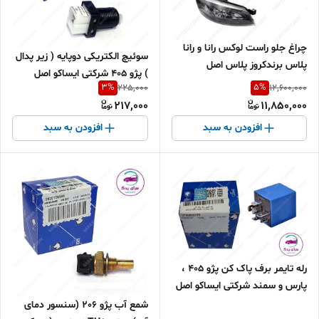
چراغ جلو راست لوکس رانا و رانا
سوئیچ الکتریکی دوپایه ( زیر پدال
پلاس برندکروز پلاس اصل
) پژو 405 شرکتی ایساکو اصل
CR50213601
3
%
5
%
225,000
12,600,000
0940100699
217,000
11,850,000
افزودن به سبد
افزودن به سبد
رله تایمر برف پاک کن پژو 405 ،
پارس و سمند شرکتی ایساکو اصل
0750800199
شمع آب پژو 206 (سنسور دمای