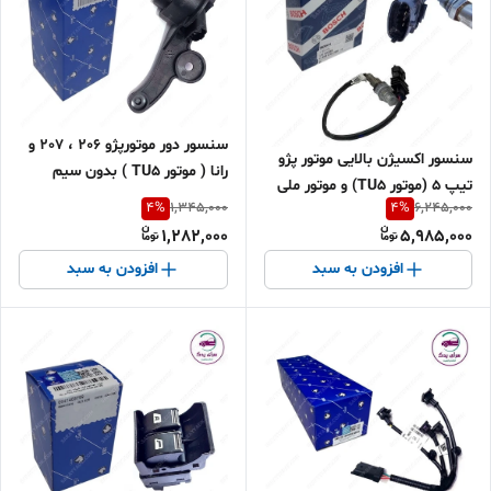
سنسور دور موتورپژو 206 ، 207 و
سنسور اکسیژن بالایی موتور پژو
رانا ( موتور TU5 ) بدون سیم
تیپ 5 (موتور TU5) و موتور ملی
شرکتی ایساکو اصل 0920601499
4
%
4
%
1,345,000
6,245,000
(EF7) با EMS:BOSCH ME17
1,282,000
5,985,000
شرکتی ایساکو اصل 0920909802
افزودن به سبد
افزودن به سبد