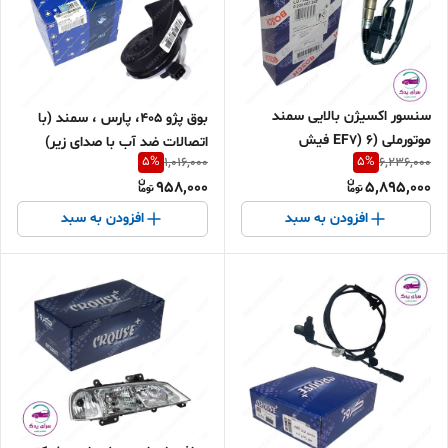
سنسور اکسیژن بالایی سمند
بوق پژو 405، پارس ، سمند (با
موتورملی (EF7) 6 فیش
اتصالات ضد آب با صدای زیر)
5
%
5
%
1,016,000
6,236,000
EMS:SIEMENS و دنا برند بوش
شرکتی ایساکو اصل 0310100399
958,000
5,895,000
اصل
افزودن به سبد
افزودن به سبد