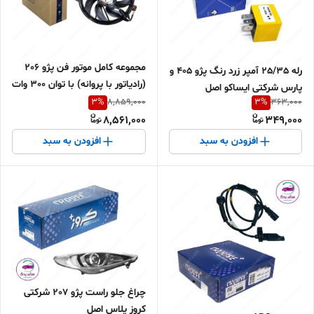
مجموعه کامل موتور فن پژو 206
رله 25/35 آمپر زرد رنگ پژو 405 و
(رادیاتور با پروانه) با توان 300 وات
پارس شرکتی ایساکو اصل
شرکتی ایساکو اصل 1010103699
3
%
3
%
8,859,000
363,000
0751300199
8,561,000
349,000
افزودن به سبد
افزودن به سبد
چراغ جلو راست پژو 207 شرکتی
کروز پلاس اصل