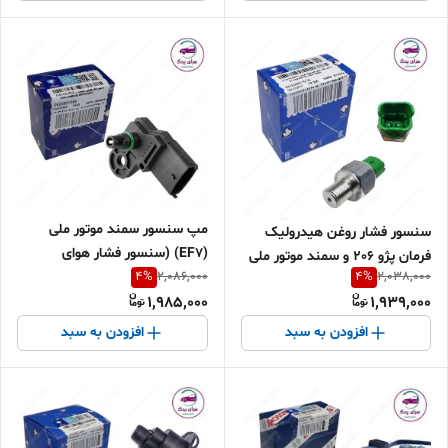
مپ سنسور سمند موتور ملی
سنسور فشار روغن هیدرولیک
(EF7) (سنسور فشار هوای
فرمان پژو 206 و سمند موتور ملی
4
%
4
%
منیفولد) (ایسیو زیمنس) شرکتی
2,086,000
2,038,000
(EF7) شرکتی ایساکو اصل
1,985,000
1,939,000
ایساکو اصل 0920501099
0920301516
افزودن به سبد
افزودن به سبد