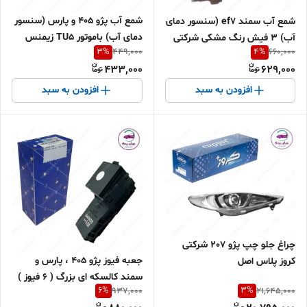
شمع آب پژو 405 و پارس (سنسور
شمع آب سمند ef7 (سنسور دمای
دمای آب) باموتور TU5 زیمنس
آب) 3 فیش رنگ مشکی شرکتی
3
%
4
%
449,000
660,000
مشکی شرکتی ایساکو اصل
ایساکو اصل 0920105399
433,000
629,000
0920104599
افزودن به سبد
افزودن به سبد
چراغ جلو چپ پژو 207 شرکتی
جعبه فیوز پژو 405 ، پارس و
کروز پلاس اصل
سمند کالسکه ای بزرگ ( 6 فیوز )
6
%
3
%
937,000
21,645,000
شرکتی ایساکو اصل 2080201399