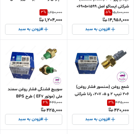
CR38020602
شرکتی ایساکو اصل 0690501599
3
%
5
%
1,250,000
15,800,000
1,204,000
14,958,000
افزودن به سبد
افزودن به سبد
شمع روغن (سنسور فشار روغن)
سوییچ فشنگی فشار روغن سمند
206 تیپ 2 و 5، 207، رانا شرکتی
ملی (موتور EF7 ) طرح BPS
ایساکو اصل 0920301699
4
%
3
%
446,000
435,000
شرکتی ایساکو اصل 0920303099
425,000
420,000
افزودن به سبد
افزودن به سبد