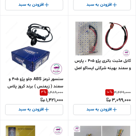
افزودن به سبد
افزودن به سبد
کابل مثبت باتری پژو 405 ، پارس
و سمند بهینه شرکتی ایساکو اصل
1370104399
سنسور ترمز ABS جلو پژو 405 و
سمند ( زیمنس ) برند کروز پلاس
4
%
10
%
1,489,000
3,449,000
اصل
1,421,000
3,099,000
افزودن به سبد
افزودن به سبد