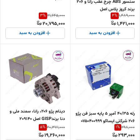
سنسور ABS چرخ عقب رانا و 206
برند کروز پلاس اصل
3
%
4
%
21,645,000
1,489,000
20,795,000
1,421,000
افزودن به سبد
افزودن به سبد
دینام پژو ۲۰۶، رانا، سمند ملی و
رله 40/35 آمپر ۵ پایه سبز فن پژو
دنا برندGISP اصل 209140
۲۰۶ شرکتی ایساکو ۰۷۵۰۴۰۰۹۹۹
5
%
1
%
20,371,000
298,000
19,260,000
293,000