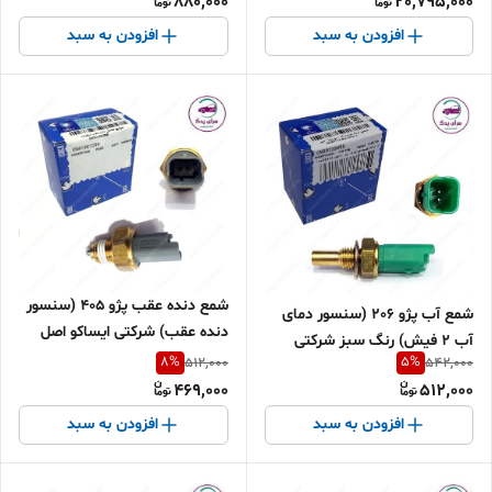
880,000
20,795,000
افزودن به سبد
افزودن به سبد
شمع دنده عقب پژو 405 (سنسور
شمع آب پژو 206 (سنسور دمای
دنده عقب) شرکتی ایساکو اصل
آب 2 فیش) رنگ سبز شرکتی
0941901099
8
%
5
%
512,000
542,000
ایساکو اصل 0920103499
469,000
512,000
افزودن به سبد
افزودن به سبد