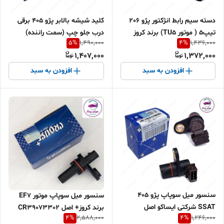
كلید شیشه بالابر پژو 405 برقی
دسته سیم رابط انژکتور پژو 206
درب جلو چپ (سمت راننده)
تیپ5 ( موتور TU5) برند کروز
5
%
4
%
1,490,000
1,436,000
شرکتی ایساکو اصل 0941403799
شرکتی ایساکو اصل 1002701601
1,407,000
1,372,000
افزودن به سبد
افزودن به سبد
سنسور میل سوپاپ پژو 405
سنسور میل سوپاپ موتور EF7
SSAT شرکتی ایساکو اصل
برند کروز+ اصل CR39073302
4
%
4
%
2,588,000
1,246,000
0921901899