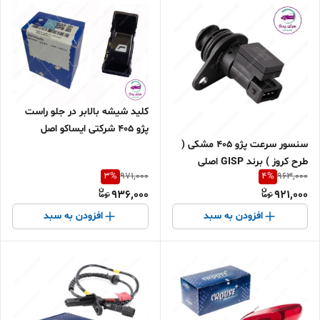
کلید شیشه بالابر در جلو راست
پژو 405 شرکتی ایساکو اصل
سنسور سرعت پژو 405 مشکی (
0941403699
طرح کروز ) برند GISP اصلی
3
%
4
%
971,000
963,000
936,000
921,000
افزودن به سبد
افزودن به سبد