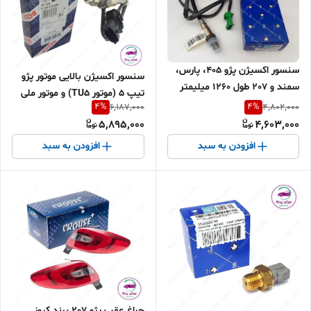
سنسور اکسیژن پژو 405، پارس،
سنسور اکسیژن بالایی موتور پژو
سمند و 207 طول 1260 میلیمتر
تیپ 5 (موتور TU5) و موتور ملی
شرکتی ایساکو 0920900919
4
%
4
%
6,187,000
4,802,000
(EF7) با EMS:BOSCH ME17
5,895,000
4,603,000
برند بوش اصل
افزودن به سبد
افزودن به سبد
چراغ عقب پژو 207 برند کروز