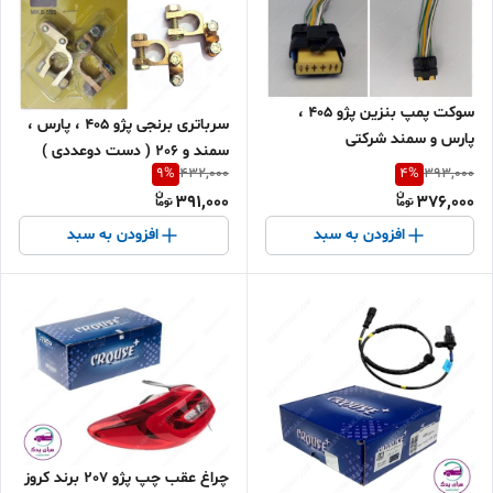
سوکت پمپ بنزین پژو 405 ،
سرباتری برنجی پژو 405 ، پارس ،
پارس و سمند شرکتی
سمند و 206 ( دست دوعددی )
9
%
4
%
432,000
393,000
برند MKS اصل
391,000
376,000
افزودن به سبد
افزودن به سبد
چراغ عقب چپ پژو 207 برند کروز