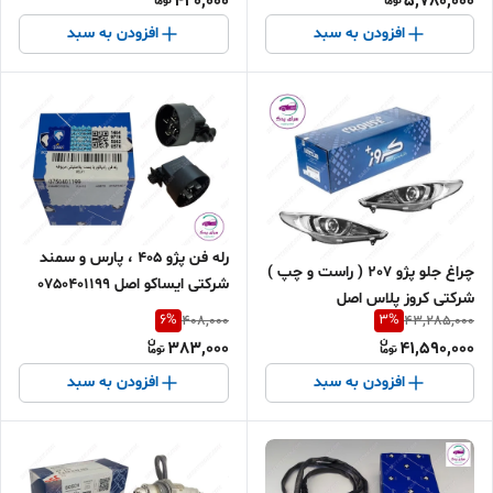
420,000
5,780,000
افزودن به سبد
افزودن به سبد
رله فن پژو 405 ، پارس و سمند
چراغ جلو پژو 207 ( راست و چپ )
شرکتی ایساکو اصل 0750401199
شرکتی کروز پلاس اصل
6
%
3
%
408,000
43,285,000
383,000
41,590,000
افزودن به سبد
افزودن به سبد