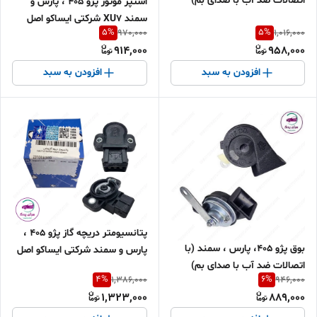
اتصالات ضد آب با صدای بم)
استپر موتور پژو 405 ، پارس و
شرکتی ایساکو اصل 0310200299
سمند XU7 شرکتی ایساکو اصل
5
%
5
%
970,000
1,016,000
1010400699
914,000
958,000
افزودن به سبد
افزودن به سبد
پتانسیومتر دریچه گاز پژو 405 ،
بوق پژو 405، پارس ، سمند (با
پارس و سمند شرکتی ایساکو اصل
اتصالات ضد آب با صدای بم)
2310100999
4
%
6
%
1,386,000
946,000
شرکتي ACE اصلي
1,323,000
889,000