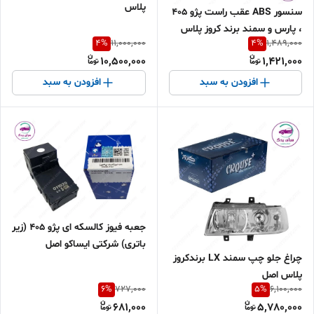
پلاس
سنسور ABS عقب راست پژو 405
، پارس و سمند برند کروز پلاس
4
%
4
%
11,000,000
1,489,000
اصل
10,500,000
1,421,000
افزودن به سبد
افزودن به سبد
جعبه فیوز کالسکه ای پژو 405 (زیر
باتری) شرکتی ایساکو اصل
چراغ جلو چپ سمند LX برندکروز
2080200199
پلاس اصل
6
%
5
%
727,000
6,100,000
681,000
5,780,000