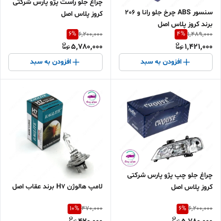
چراغ جلو راست پژو پارس شرکتی
سنسور ABS چرخ جلو رانا و 206
کروز پلاس اصل
برند کروز پلاس اصل
6
%
4
%
6,200,000
1,489,000
5,780,000
1,421,000
افزودن به سبد
افزودن به سبد
چراغ جلو چپ پژو پارس شرکتی
لامپ هالوژن H7 برند عقاب اصل
کروز پلاس اصل
10
%
6
%
470,000
6,200,000