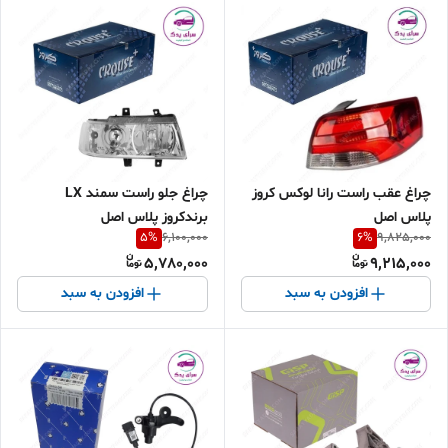
چراغ جلو راست سمند LX
چراغ عقب راست رانا لوکس کروز
برندکروز پلاس اصل
پلاس اصل
5
%
6
%
6,100,000
9,825,000
5,780,000
9,215,000
افزودن به سبد
افزودن به سبد