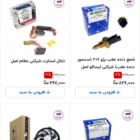
شمع دنده عقب پژو 206 (سنسور
ذغال استارت شرکتی عظام اصل
دنده عقب) شرکتی ایساکو اصل
0941900112
3
%
4
%
721,000
866,000
697,000
826,000
افزودن به سبد
افزودن به سبد