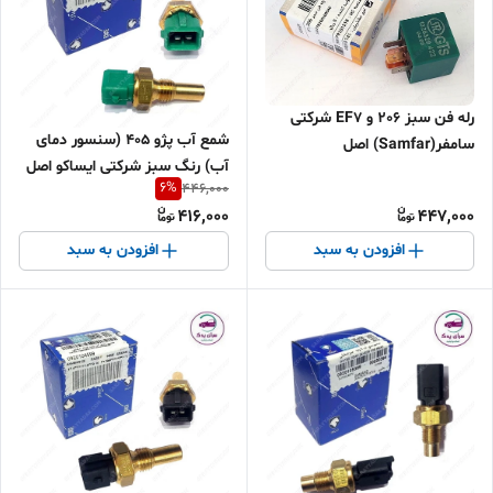
رله فن سبز 206 و EF7 شرکتی
شمع آب پژو 405 (سنسور دمای
سامفر(Samfar) اصل
آب) رنگ سبز شرکتی ایساکو اصل
6
%
446,000
0920101999
416,000
447,000
افزودن به سبد
افزودن به سبد