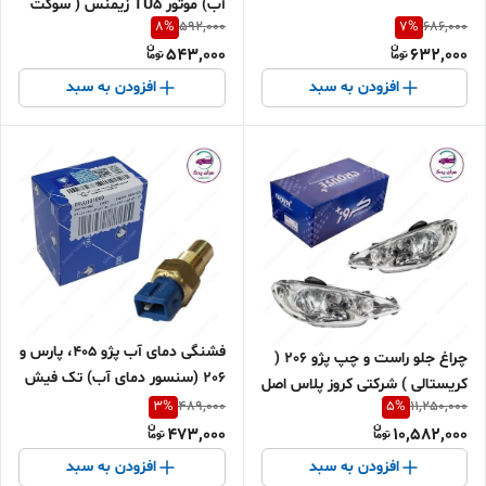
آب) موتور TU5 زیمنس ( سوکت
8
%
7
%
592,000
686,000
مشکی ) شرکتی ایساکو اصل
543,000
632,000
0920106599
افزودن به سبد
افزودن به سبد
فشنگی دمای آب پژو 405، پارس و
چراغ جلو راست و چپ پژو 206 (
206 (سنسور دمای آب) تک فیش
کریستالی ) شرکتی کروز پلاس اصل
P6L جدید شرکتی ایساکو اصل
3
%
5
%
489,000
11,250,000
0920101099
473,000
10,582,000
افزودن به سبد
افزودن به سبد