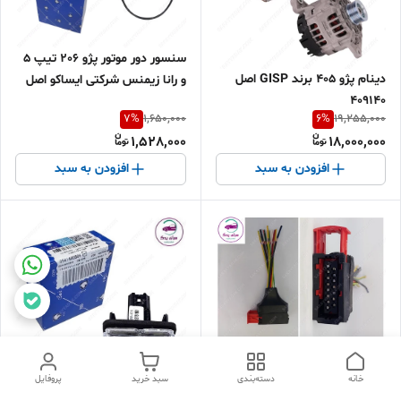
سنسور دور موتور پژو 206 تیپ 5
دینام پژو ۴۰۵ برند GISP اصل
و رانا زیمنس شرکتی ایساکو اصل
۴۰۹۱۴۰
0920601599
7
%
6
%
1,650,000
19,255,000
1,528,000
18,000,000
افزودن به سبد
افزودن به سبد
سوکت رله دوبل پژو 405 ، پارس و
سمند شرکتی
خانه
دسته‌بندی
سبد خرید
پروفایل
چراغ نمره عقب 206، 207 و دنا (با