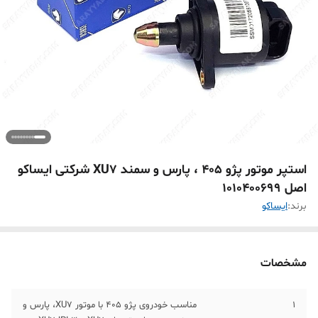
استپر موتور پژو 405 ، پارس و سمند XU7 شرکتی ایساکو
اصل 1010400699
برند:
ايساکو
مشخصات
1
مناسب خودروی پژو 405 با موتور XU7، پارس و