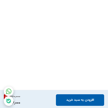
اهمیتی فراوانی دارد. همیشه سعی نمایید برای تهیه قطعات یدکی
اصلی به مراکز و فروشگاه‌های معتبر دارای گارانتی محصول
مراجعه نمایید
.
فروشگاه
سرای یدک
با تامین قطعات اصلی از برندهای معتبر ،
امکان خرید حضوری و آن لاین را برای شما عزیزان فراهم نموده
است و شما عزیزان می توانید با خیال راحت و آسودگی خاطر
نسبت به خرید لوازم یدکی مورد نیاز خود از این فروشگاه اقدام
فرمایید .
5
%
970,000
افزودن به سبد خرید
914,000