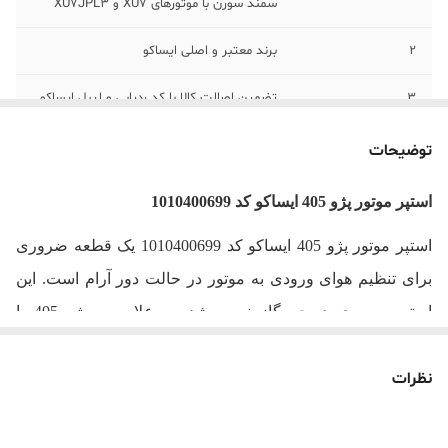
سمند سورن با موتورهای XU7 و XU7JPL3
2
برند معتبر و اصلی ایساکو
3
تضمین اصالت کالا با کد ردیابی و لیبل ایساکو
توضیحات
استپر موتور پژو 405 ایساکو کد 1010400699
استپر موتور پژو 405 ایساکو کد 1010400699 یک قطعه ضروری
برای تنظیم هوای ورودی به موتور در حالت دور آرام است. این
استپر بر روی دریچه گاز نصب شده و علاوه بر پژو 405 با
موتور
XU7
، روی خودروهای سمند، پژو پارس و سمند سورن با
نظرات
موتورهای
XU7
و
XU7JPL3
نیز قابل استفاده است
.
وظیفه اصلی استپر موتور، کنترل جریان هوای ورودی به موتور