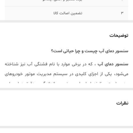
3
تضمین اصالت کالا
توضیحات
سنسور دمای آب چیست و چرا حیاتی است؟
سنسور دمای آب
، که در برخی موارد با نام فشنگی آب نیز شناخته
می‌شود، یکی از اجزای کلیدی در سیستم مدیریت موتور خودروهای
مدرن است. وظیفه اصلی این سنسور، اندازه‌گیری دقیق دمای مایع
خنک‌کننده موتور ( ضدیخ ) و ارسال این اطلاعات حیاتی به واحد کنترل
نظرات
الکترونیکی
(ECU)
خودرو است. این اطلاعات برای
ECU
بسیار مهم
هستند زیرا بر اساس آن‌ها، تصمیمات متعددی برای بهینه‌سازی
عملکرد موتور، کاهش مصرف سوخت و کنترل آلایندگی اتخاذ می‌شود
.