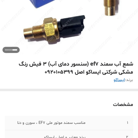
شمع آب سمند ef7 (سنسور دمای آب) 3 فیش رنگ
مشکی شرکتی ایساکو اصل 0920105399
برند:
ايساکو
مشخصات
1
مناسب سمند موتور ملی EF7 ، سورن و دنا
2
برند معتبر و اصلی ایساکو