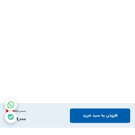
می‌تواند منجر به عدم فعال‌سازی فن‌ها و در نتیجه، جوش آوردن موتور
شود
.
3 - نقش در سیستم ساسات خودکار و کمپرسور کولر :
اطلاعات دمای
آب به
ECU
کمک می‌کند تا میزان هوای ورودی و سوخت پاششی را در
زمان استارت سرد به گونه‌ای تنظیم کند که موتور بدون مشکل روشن
شده و به آرامی گرم شود. همچنین، در برخی خودروها، اگر دمای موتور
بیش از حد بالا برود،
ECU
می‌تواند به صورت موقت کمپرسور کولر را
قطع کند تا بار از روی موتور برداشته شده و از افزایش بیشتر دما
جلوگیری شود
.
4 - نمایش دمای موتور در پشت آمپر :
یکی از وظایف ظاهری و قابل
4
%
660,000
مشاهده سنسور دمای آب، ارسال اطلاعات به نشانگر دمای آب در
افزودن به سبد خرید
629,000
صفحه کیلومترشمار (پشت آمپر) است. این نشانگر به راننده کمک
می‌کند تا از وضعیت حرارتی موتور مطلع باشد. البته در بسیاری از