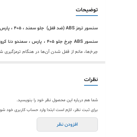
4
توضیحات
سنسور ترمز
ABS
(ضد قفل) جلو سمند ، 405 ، پارس و دنا برند کروز پلاس
سنسور
ABS
چرخ جلو 405 ، پارس ، سمندو دنا کروز
چرخ‌ها، مانع از قفل شدن آن‌ها در هنگام ترمزگیری ش
مناسب این قطعه است.
سنسور
ABS
چرخ جلو 405 ، پارس و سمند و دنا کروز
محسوب می‌شود
.
این سنسور در خودروهای پژو 405 ، پارس و سمند و دنا قابل استفاده می‌باشد.
نظرات
تذکر :
به دلیل تفاوت سنسور استفاده شده در برخی
قطعه موجود در سایت تطبیق دهید
.
شما هم درباره این محصول نظر خود را بنویسید.
شرکت کروز
به عنوان بزرگترین شرکت تولید کننده قط
برای ثبت نظر، لازم است ابتدا وارد حساب کاربری خود شوی
مجموعه کسب رضایتمندی هر چه بیشتر مشتریان عزیز 
افزودن نظر
و در خط تولید شرکت خودروسازی ایران خودرو مصرف م