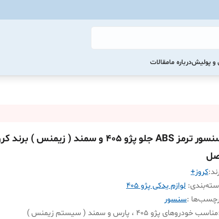
و پولیش
درباره ما
مقالات
سنسور ترمز ABS جلو پژو 405 و سمند ( زیمنس ) ب
صل
ند:
کروز+
ته‌بندی
:
لوازم یدکی پژو 405
چسب‌ها :
سنسور
مناسب خودروهای پژو 405 ، پارس و سمند ( سیستم زیمنس )