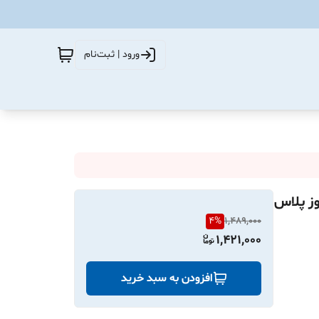
ورود | ثبت‌نام
رند کروز پلاس
4
%
1,489,000
1,421,000
افزودن به سبد خرید