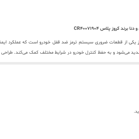
کد کروز CR40071904
CR40071904
یکی از قطعات ضروری سیستم ترمز ضد قفل خودرو است که عملکرد ایمن
دید می‌شود و به حفظ کنترل خودرو در شرایط مختلف کمک می‌کند. طراحی دق
به راحتی قابل نصب و تعویض بوده و یکی از قطعا
 مدل های خودرو ( بخصوص مدل های قدیمی) حتما قبل از ثبت سفارش ، 
عات خودرو در کشور و تامین کننده اصلی خطوط تولید شرکت های ایران خود
د.
از طریق ارایه محصولات با بهترین کیفیت و قیمت مناسب میباشد.
سنسور
یگردد
.