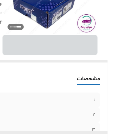
2
3
4
مشخصات
1
2
3