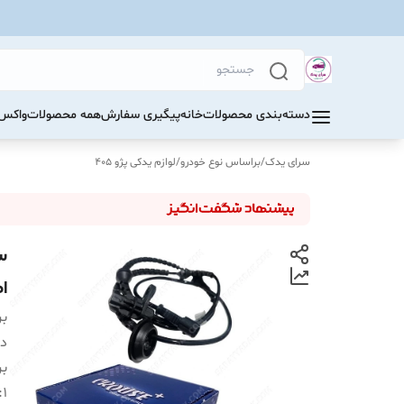
دسته‌بندی محصولات
خانه
پیگیری سفارش
همه محصولات
واکس 
سرای یدک
/
براساس نوع خودرو
/
لوازم یدکی پژو 405
ا
بر
دس
بر
:
1