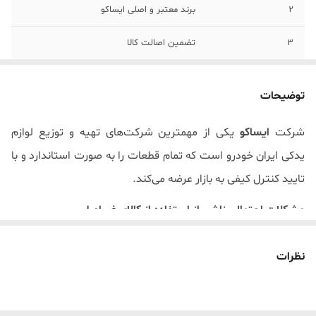
2
برند معتبر و اصلی ایساکو
3
تضمین اصالت کالا
توضیحات
شرکت
ایساکو
یکی از مهمترین شرکت‌های تهیه و توزیع لوازم
یدکی ایران خودرو است که تمام قطعات را به صورت استاندارد و با
تایید کنترل کیفی به بازار عرضه می‌کند.
مشکلات احتمالی ناشی از استفاده از کالای غیراصل
استفاده از قطعات یدکی تقلبی و نامرغوب ایمنی خودرو و
نظرات
سرنشینان آن را به خطر انداخته و موجب خسارت مالی و جانی
فراوانی می‌شود. استفاده از لوازم یدکی اصلی ضامن عملکرد دقیق
خودرو است. از این رو انتخاب و خرید کالای باکیفیت و اصل