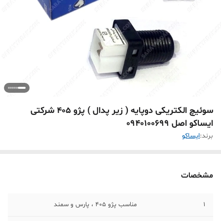
سوئیچ الکتریکی دوپایه ( زیر پدال ) پژو 405 شرکتی
ایساکو اصل 0940100699
برند:
ايساکو
مشخصات
1
مناسب پژو 405 ، پارس و سمند