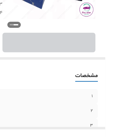
3
4
مشخصات
1
2
3