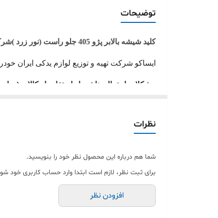
4
توضیحات
کلید شیشه بالابر پژو 405 جلو راست
)
نور زرد
(
شرکتی
ایساکو شرکت‌ تهیه و توزیع لوازم یدکی ایران خودر
مشکلات احتمالی ناشی از استفاده از کالای غیراص
استفاده از قطعات یدکی تقلبی و نامرغوب ایمنی 
ضامن عملکرد دقیق خودرو است. از این رو انتخا
نظرات
فروشگاه‌های معتبر دارای گارانتی محصول مراجعه 
شما هم درباره این محصول نظر خود را بنویسید.
فروشگاه
سرای یدک
با تامین قطعات اصلی از برن
برای ثبت نظر، لازم است ابتدا وارد حساب کاربری خود شوی
راحت و آسودگی خاطر نسبت به خرید لوازم یدکی مور
افزودن نظر