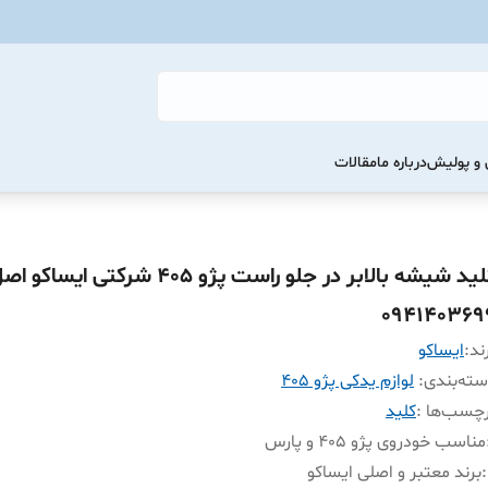
و پولیش
درباره ما
مقالات
کلید شیشه بالابر در جلو راست پژو 405 شرکتی ایساکو 
094140369
ند:
ايساکو
ته‌بندی
:
لوازم یدکی پژو 405
چسب‌ها :
کلید
مناسب خودروی پژو 405 و پارس
:
برند معتبر و اصلی ایساکو