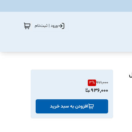
ورود | ثبت‌نام
اصل
3
%
971,000
936,000
افزودن به سبد خرید