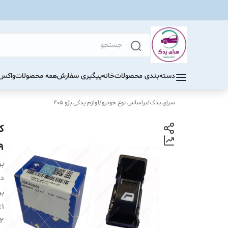
دسته‌بندی محصولات
خانه
پیگیری سفارش
همه محصولات
واکس 
سرای یدک
/
براساس نوع خودرو
/
لوازم یدکی پژو 405
9
بر
دس
بر
:
1
2