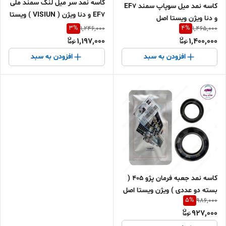
کاسه نمد سر میل لنگ سمند ملی
کاسه نمد میل سوپاپ سمند EF7
EF7 و دنا ویژن ( VISIUN ) ویستا
و دنا ویژن ویستا اصل
اصل
3
%
4
%
1,246,000
1,465,000
1,197,000
1,400,000
افزودن به سبد
افزودن به سبد
کاسه نمد جعبه فرمان پژو 405 (
بسته دو عددی ) ویژن ویستا اصل
5
%
986,000
927,000