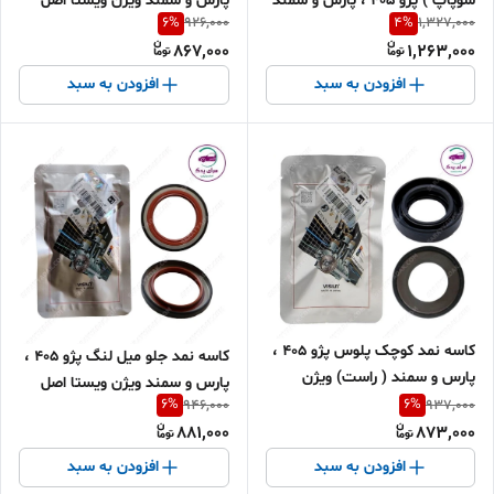
پارس و سمند ویژن ویستا اصل
سوپاپ ) پژو 405 ، پارس و سمند
6
%
4
%
926,000
1,327,000
( دست 8 عددی ) ویژن ( VISIUN
867,000
1,263,000
) ویستا اصل
افزودن به سبد
افزودن به سبد
کاسه نمد کوچک پلوس پژو 405 ،
کاسه نمد جلو میل لنگ پژو 405 ،
پارس و سمند ( راست) ویژن
پارس و سمند ویژن ویستا اصل
ویستا اصل
6
%
6
%
946,000
937,000
881,000
873,000
افزودن به سبد
افزودن به سبد