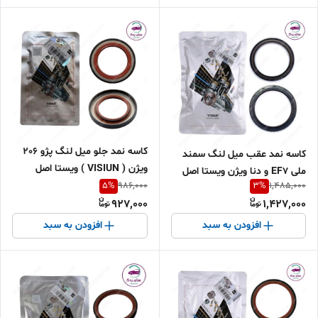
کاسه نمد جلو میل لنگ پژو 206
کاسه نمد عقب میل لنگ سمند
ویژن ( VISIUN ) ویستا اصل
ملی EF7 و دنا ویژن ویستا اصل
SH0233B00
5
%
3
%
986,000
1,485,000
927,000
1,427,000
افزودن به سبد
افزودن به سبد