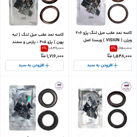
کاسه نمد عقب میل لنگ پژو 206
کاسه نمد عقب میل لنگ ( لبه
ویژن ( VISIUN ) ویستا اصل
پهن ) پژو 405 ، پارس و سمند
SH0110C00
6
%
6
%
1,836,000
1,650,000
ویژن ویستا اصل
1,716,000
1,548,000
افزودن به سبد
افزودن به سبد