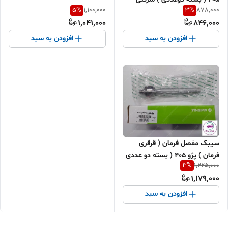
5
%
3
%
1,100,000
878,000
امیرنیا اصل
1,041,000
846,000
افزودن به سبد
افزودن به سبد
سیبک مفصل فرمان ( قرقری
فرمان ) پژو 405 ( بسته دو عددی
3
%
1,225,000
) مدل Mando شرکتی امیرنیا اصل
1,179,000
افزودن به سبد