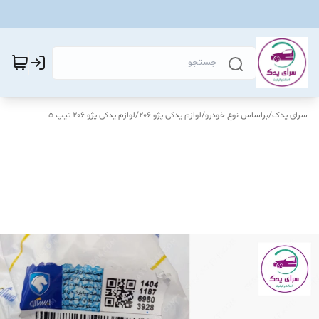
سرای یدک
/
براساس نوع خودرو
/
لوازم یدکی پژو 206
/
لوازم یدکی پژو 206 تیپ 5