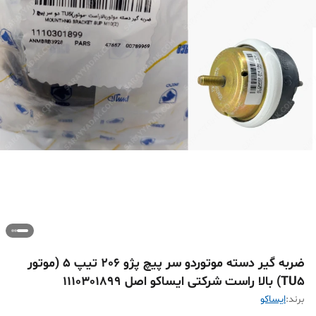
ضربه‌ گیر دسته موتوردو سر پیچ پژو 206 تیپ 5 (موتور
TU5) بالا راست شرکتی ایساکو اصل 1110301899
برند:
ايساکو