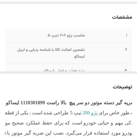
مشخصات
1
مناسب پژو 206 تیپ 5
2
تضمین اصالت کالا با شناسه ردیابی و لیبل
ایساکو
3
برند معتبر و اصلی ایساکو
توضیحات
ضریه گیر دسته موتور دو سر پیچ بالا راست 1110301899 ایساکو
که
به طور خاص برای
پژو 206
تیپ 5 طراحی شده است ، یکی از قطعات
یدکی مهم و حیاتی خودرو است که برای حفظ عملکرد صحیح موتور
خودرو مورد استفاده قرار می‌گیرد. نصب این ضربه‌ گیر موتور باعث