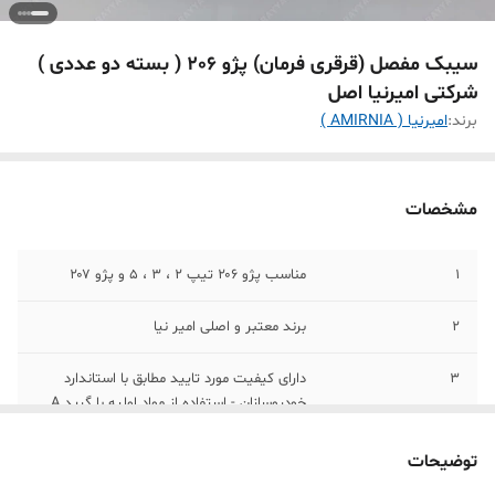
سیبک مفصل (قرقری فرمان) پژو 206 ( بسته دو عددی )
شرکتی امیرنیا اصل
برند:
امیرنیا ( AMIRNIA )
مشخصات
1
مناسب پژو ۲۰۶ تیپ 2 ، 3 ، 5 و پژو ۲۰۷
2
برند معتبر و اصلی امیر نیا
3
دارای کیفیت مورد تایید مطابق با استاندارد
خودروسازان - استفاده از مواد اولیه با گرید A
4
دارنده گرید A از شرکت‌های ساپکو و ایساکو
توضیحات