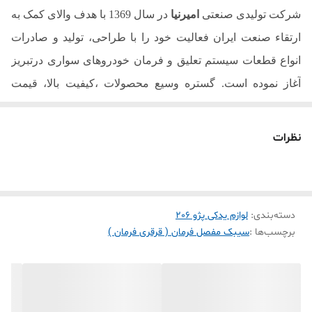
5
تعداد در بسته بندی دو عدد
شرکت تولیدی صنعتی
امیرنیا
در سال 1369 با هدف والای کمک به
ارتقاء صنعت ایران فعالیت خود را با طراحی، تولید و صادرات
انواع قطعات سیستم تعلیق و فرمان خودروهای سواری درتبریز
آغاز نموده است. گستره وسیع محصولات ،کیفیت بالا، قیمت
مناسب به همراه مطالعات مشتری محور، امیرنیا را تولید کننده
پیشرو قطعات یدکی خودرو در خاورمیانه نموده است. تمام
نظرات
محصولات امیرنیا مطابق با استانداردهای روز جهانی همچون
استاندارد خودروسازی ژاپن
JASO
، استاندارد انجمن خودروی
آمریکا
SAE
، استاندارد ملی ایران
ISIRI
و استاندارد شرکتهایی
دسته‌بندی
:
لوازم یدکی پژو 206
همچون
Peugeot/Citroen
فرانسه ،
KIA Motors
کره، ایران خودرو
برچسب‌ها :
سیبک مفصل فرمان ( قرقری فرمان )
وسایپا ارائه می گردد
.
مشکلات احتمالی ناشی از استفاده از کالای غیراصل
استفاده از قطعات یدکی تقلبی و نامرغوب ایمنی خودرو و