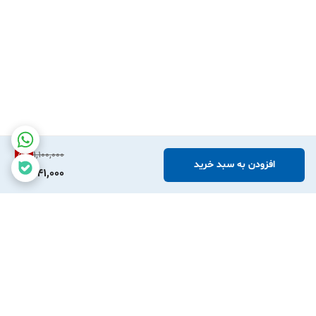
5
%
1,100,000
افزودن به سبد خرید
1,041,000