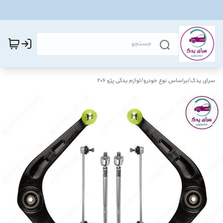
سرای یدک
/
براساس نوع خودرو
/
لوازم یدکی پژو 206