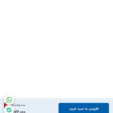
خرید حضوری و آن لاین را برای شما عزیزان فراهم نموده است و شما
عزیزان می توانید با خیال راحت و آسودگی خاطر نسبت به خرید
کیت
کامل جلوبندی پژو
206
، 207 و رانا
( 10 عددی ) برند امیرنیا اصل
با
بهترین قیمت ، تضمین اصالت کالا و ارسال سریع از این فروشگاه
اقدام فرمایید .
8
%
13,085,000
افزودن به سبد خرید
11,972,000