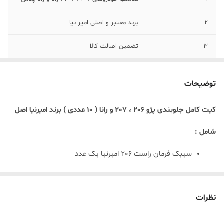
2
برند معتبر و اصلی امیر نیا
3
تضمین اصالت کالا
4
کیفیت مطلوب و عمر کارکرد بالا
توضیحات
5
دارنده گرید A از شرکت‌های ساپکو و ایساکو
کیت کامل جلوبندی پژو
206
، 207 و رانا
( 10 عددی ) برند امیرنیا اصل
شامل :
سیبک فرمان راست 206 امیرنیا یک عدد
سیبک فرمان چپ 206 امیر نیا یک عدد
نظرات
قرقری فرمان پژو 206 امیرنیا دو عدد
سیبک تعادل ( میل موج گیر ) پژو 206 امیر نیا دو عدد