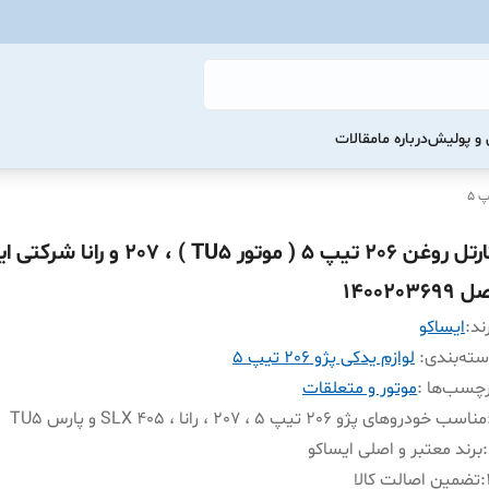
و پولیش
درباره ما
مقالات
کارتل روغن 206 تیپ 5 ( موتور TU5 ) ، 207 و را
 1400203699
ند:
ايساکو
ته‌بندی
:
لوازم یدکی پژو 206 تیپ 5
چسب‌ها :
موتور و متعلقات
مناسب خودروهای پژو 206 تیپ 5 ، 207 ، رانا ، 405 SLX و پارس TU5
:
برند معتبر و اصلی ایساکو
:
تضمین اصالت کالا