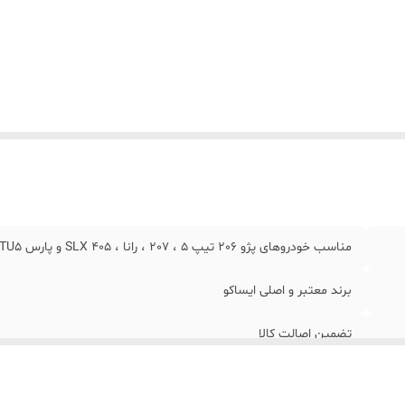
مناسب خودروهای پژو 206 تیپ 5 ، 207 ، رانا ، 405 SLX و پارس TU5
برند معتبر و اصلی ایساکو
تضمین اصالت کالا