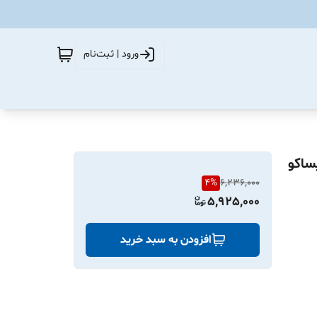
ورود | ثبت‌نام
نا شرکتی ایساکو
4
%
6,236,000
5,925,000
افزودن به سبد خرید