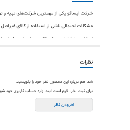
شرکت
ایساکو
یکی از مهمترین شرکت‌های تهیه و توزی
مشکلات احتمالی ناشی از استفاده از کالای غیراصل
استفاده از قطعات یدکی تقلبی و نامرغوب ایمنی خو
عملکرد دقیق خودرو است. از این رو انتخاب و خری
معتبر مراجعه نمایید
.
نظرات
فروشگاه
سرای یدک
با تامین قطعات اصلی از برنده
خاطر نسبت به خرید
لوازم یدکی مورد نیاز خود
با به
شما هم درباره این محصول نظر خود را بنویسید.
برای ثبت نظر، لازم است ابتدا وارد حساب کاربری خود شوی
افزودن نظر