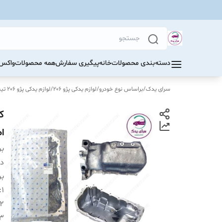
دسته‌بندی محصولات
خانه
پیگیری سفارش
همه محصولات
واکس 
سرای یدک
/
براساس نوع خودرو
/
لوازم یدکی پژو 206
/
لوازم یدکی پژو 206 تیپ 5
اصل
بر
دس
بر
:
1
2
3