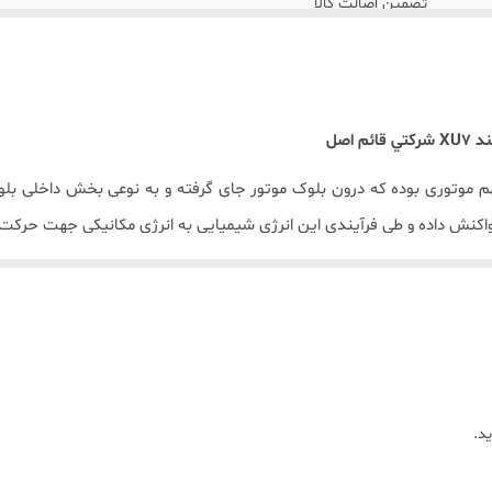
تضمین اصالت کالا
انطباق کامل رینگ با پیستون
کمپرس مناسب و عدم روغن سوزی
XU7
شرکتي قائم اصل
مقاومت در برابر تنش های استاتیکی و دینامیکی
 موتوری بوده که درون بلوک موتور جای گرفته و به نوعی بخش داخلی بل
واکنش داده و طی فرآیندی این انرژی شیمیایی به انرژی مکانیکی جهت حرکت
ه به طوری که بر اثر انبساط گازهای داغ حاصل از احتراق با دما و فشار 
در صنعت قطعه سازی کشور با بیش از
۳۰
سال سابقه تولیدکننده انواع بو
د.
 خودروسازان بزرگی همچون؛
ایران ‌خودرو، موتورسازان تراکتورسازی تبریز، 
ین بازار یدک کشور بوده و توان تولید بیش از 500 نوع قطعات موتوری خودروهای سنگین، نیمه سنگین و سبک را دارد