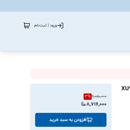
ورود | ثبت‌نام
 و گژن پين قائم پژو 405 ، پارس و سمند XU7
3
%
9,050,000
8,716,000
افزودن به سبد خرید