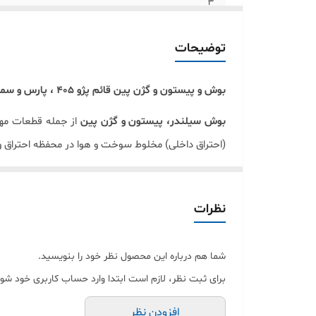
3
4
توضیحات
5
بوش و پيستون و گژن پين قائم پژو 405 ، پارس و سمند
6
بوش سیلندر، پیستون و گژن پین
از جمله قطعات مهم
(احتراق داخلی) مخلوط سوخت و هوا در محفظه احتراق 
در این مسیر پیستون، بوش و گژن پین نقش اساسی داشت
شود
.
نظرات
گروه صنعتی قائم
، به عنوان مجموعه بزرگ و تخصصی 
شما هم درباره این محصول نظر خود را بنویسید.
تامین کننده انواع قطعات موتوری خودرو
برای ثبت نظر، لازم است ابتدا وارد حساب کاربری خود شوی
این گروه یکی از تامین کنندگان قطعات موتوری برای
افزودن نظر
ایران (دسا)، مدیریت پروژه‌های نیروگاهی ایران(مپنا)
و همچن