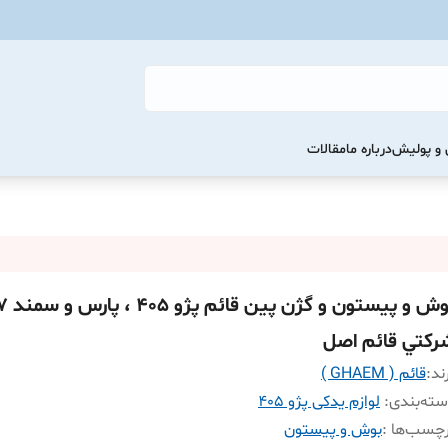
و پولیش
درباره ما
مقالات
بوش و پيستون
رکتي قائم اصل
ند:
قائم ( GHAEM )
ته‌بندی
:
لوازم یدکی پژو 405
چسب‌ها :
بوش و پیستون