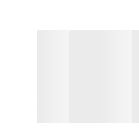
خود به 15 کشور من جمله آلمان، صربستان، لهستان، آفریقای جنوبی، اکوادور، لیتوانی، امارات
ده ای مقتدر برای "کالای ایرانی با کیفیت" در دنیای
اسه، تولید قطعات بوش خام را به روش گریز از مرکز
یخته گری آلومینیوم آلیاژی قطعات پیستون را ایجاد
مهندسـي تعریف شده را تولید می کند
.