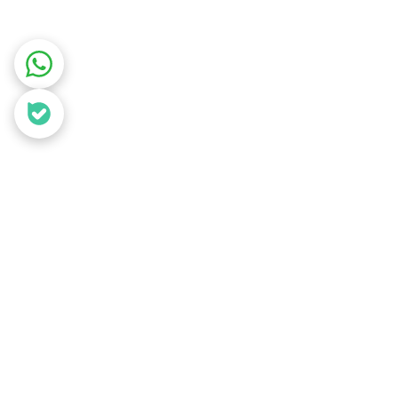
گروه است
.
حال ارتقاء کیفیت و دوام محصولات خود هستند
.
عه قطعات داخل سیلندر (متشکل از بوش ، پیستون ،