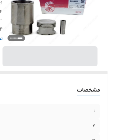
:
1
2
3
4
5
نم
6
مشخصات
1
2