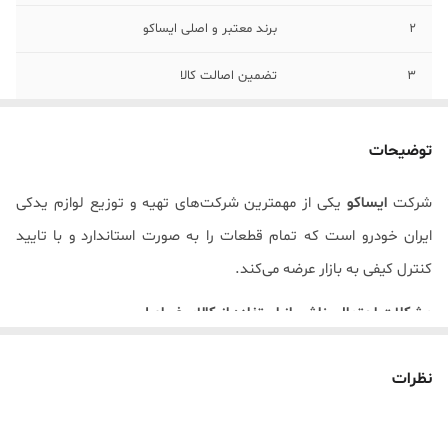
2
برند معتبر و اصلی ایساکو
3
تضمین اصالت کالا
توضیحات
شرکت
ایساکو
یکی از مهمترین شرکت‌های تهیه و توزیع لوازم یدکی
ایران خودرو است که تمام قطعات را به صورت استاندارد و با تایید
کنترل کیفی به بازار عرضه می‌کند.
مشکلات احتمالی ناشی از استفاده از کالای غیراصل
استفاده از قطعات یدکی تقلبی و نامرغوب ایمنی خودرو و سرنشینان آن
نظرات
را به خطر انداخته و موجب خسارت مالی و جانی فراوانی می‌شود.
استفاده از لوازم یدکی اصلی ضامن عملکرد دقیق خودرو است. از این رو