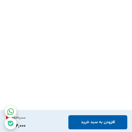
6
%
531,000
افزودن به سبد خرید
494,000