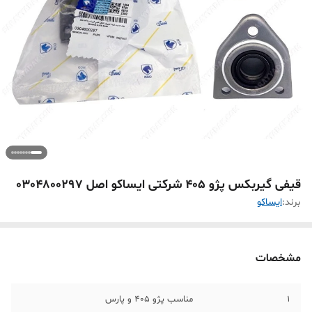
قیفی گیربکس پژو 405 شرکتی ایساکو اصل 0304800297
برند:
ايساکو
مشخصات
1
مناسب پژو 405 و پارس