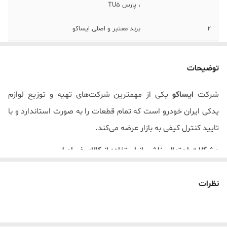
، پارس TU5
2
برند معتبر و اصلی ایساکو
3
تضمین اصالت کالا
توضیحات
شرکت
ایساکو
یکی از مهمترین شرکت‌های تهیه و توزیع لوازم
یدکی ایران خودرو است که تمام قطعات را به صورت استاندارد و با
تایید کنترل کیفی به بازار عرضه می‌کند.
مشکلات احتمالی ناشی از استفاده از کالای غیراصل
استفاده از قطعات یدکی تقلبی و نامرغوب ایمنی خودرو و
نظرات
سرنشینان آن را به خطر انداخته و موجب خسارت مالی و جانی
فراوانی می‌شود. استفاده از لوازم یدکی اصلی ضامن عملکرد دقیق
خودرو است. از این رو انتخاب و خرید کالای باکیفیت و اصل