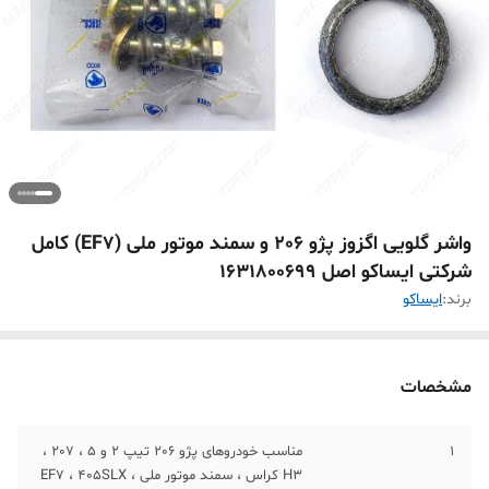
واشر گلویی اگزوز پژو 206 و سمند موتور ملی (EF7) کامل
شرکتی ایساکو اصل 1631800699
برند:
ايساکو
مشخصات
1
مناسب خودروهای پژو 206 تیپ 2 و 5 ، 207 ،
H3 کراس ، سمند موتور ملی ، EF7 ، 405SLX