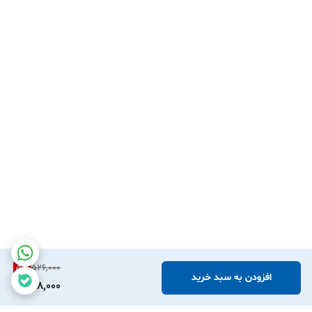
5
%
526,000
افزودن به سبد خرید
498,000