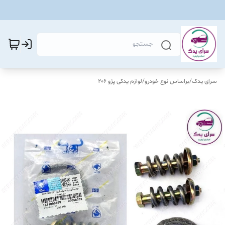
سرای یدک
/
براساس نوع خودرو
/
لوازم یدکی پژو 206