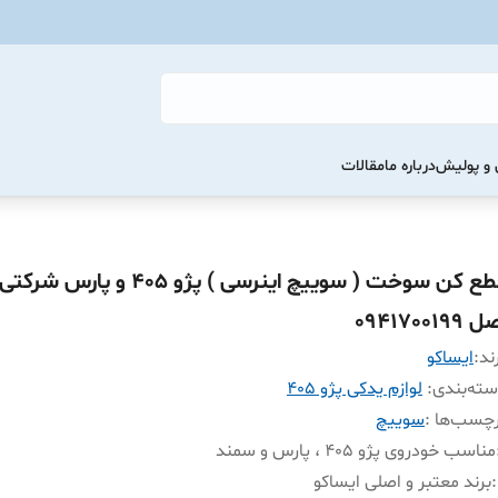
و پولیش
درباره ما
مقالات
قطع کن سوخت ( سوییچ اینرسی ) پژو 405 و
 0941700199
ند:
ايساکو
ته‌بندی
:
لوازم یدکی پژو 405
چسب‌ها :
سوییچ
مناسب خودروی پژو 405 ، پارس و سمند
:
برند معتبر و اصلی ایساکو