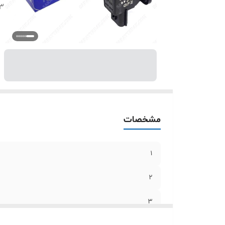
3
مشخصات
1
2
3