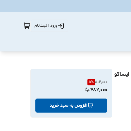
ورود | ثبت‌نام
 پارس شرکتی ایساکو
5
%
512,000
482,000
افزودن به سبد خرید