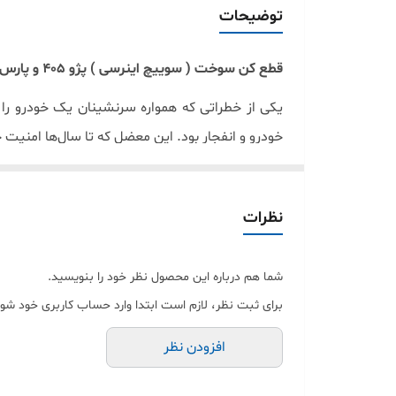
توضیحات
قطع کن سوخت ( سوییچ اینرسی ) پژو 405 و پارس شرکتی ایساکو اصل 0941700199
یکی از خطراتی که همواره سرنشینان یک خودرو ر
خودرو و انفجار بود. این معضل که تا سال‌ها امنی
سوئیچ اینرسی چیست و چه کاربردی دارد؟
در تصادفات رانندگی، به خصوص زمانی که یک خودرو
نظرات
قسمت‌هایی از کانال سیستم سوخت‌رسانی مشکلاتی ای
بیرون پرتاب می‌شود در مجاورت گرمای موتور و منیف
شما هم درباره این محصول نظر خود را بنویسید.
برای ثبت نظر، لازم است ابتدا وارد حساب کاربری خود شوی
راه حلی که مهندسان خودروسازی سال‌ها پیش برای
اضطراری است. این همان قطعه‌ای است که
سوئیچ ا
افزودن نظر
سوئیچ یا شاید بتوان گفت کلید اینرسی
، یک حسگر 