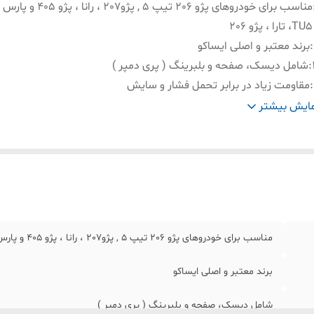
مناسب برای خودروهای پژو 206 تیپ 5 , پژو7
TU5، تارا ، پژو 206
:
برند معتبر و اصلی ایساکو
:
شامل دیسک، صفحه و بلبرینگ ( پری دمپر )
:
مقاومت زیاد در برابر تحمل فشار و سایش
:
کیت کامل کلاچ (موتورTU-گیربکسMA وBEکلاچ محوری)
ایش بیشتر
:
دوام و طول عمر و کیفیت بالا
مناسب برای خودروهای پژو 206 تیپ 5 , پژو207 ، رانا ، پژو 405 و پارس با موتور TU5، تارا ، پژو 206
برند معتبر و اصلی ایساکو
شامل دیسک، صفحه و بلبرینگ ( پری دمپر )