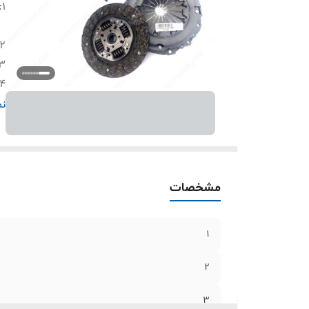
:
1
2
3
4
6
نم
5
مشخصات
1
2
3