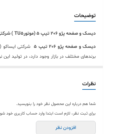
4
توضیحات
6
دیسک و صفحه پژو 206 تیپ 5
(موتور
TU5
)
شرکتی ای
5
دیسک و صفحه پژو 206 تیپ 5
شرکتی ایساکو
O)
برندهای مختلف در بازار وجود دارد، در تولید این 
میزان کارایی و ایمنی لازم آن خریداری کنید
.
این محصول برای انواع خانواده پژو 206 تیپ 5 هاچ بک یا صندوق‌دار
نظرات
تیپ 5 تولید شده تا سال91 از آن نیز می‌توانند، استفاده کنند، ولی از سال 91 به بعد باید برای این مدل خودروها بلبرینگ کلاچ مدل رانا تهیه کنید
این محصول با لیبل اصالت کالا عرضه می‌شو
شما هم درباره این محصول نظر خود را بنویسید.
برای ثبت نظر، لازم است ابتدا وارد حساب کاربری خود شوی
مزیت دیگر این محصول از نظر فنی ، طراح
خودرو هنگام نیم کلاچ به میزان قابل توجهی
افزودن نظر