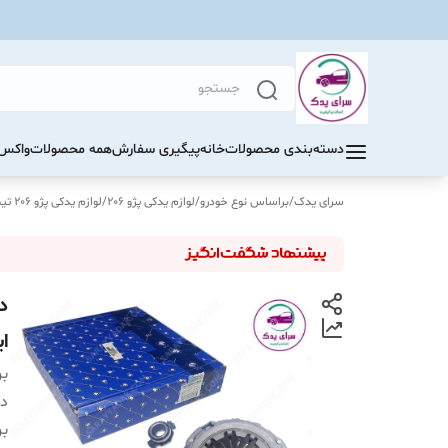
دسته‌بندی محصولات
خانه
پیگیری سفارش
همه محصولات
واکس 
سرای یدک
/
براساس نوع خودرو
/
لوازم یدکی پژو 206
/
لوازم یدکی پژو 206 تیپ 5
ای
بر
دس
بر