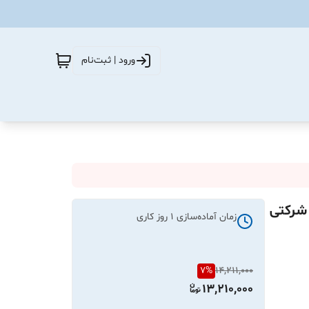
ورود | ثبت‌نام
فحه ( کیت کلاچ ) پژو 206 تیپ 5 (موتور TU5) شرکتی
زمان آماده‌سازی
1
روز کاری
7
%
14,211,000
13,210,000