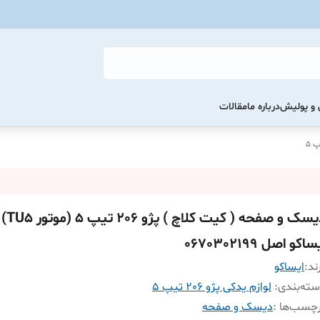
و پولیش
درباره ما
مقالات
دیسک و ص
ساکو اصل 0670302199
ند:
ايساکو
ته‌بندی
:
لوازم یدکی پژو 206 تیپ 5
چسب‌ها :
دیسک و صفحه