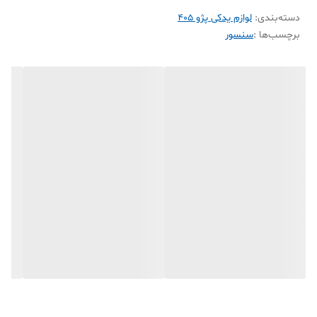
برند
کروز
(Crouse)
یکی از تولیدکنندگان معتبر قطعات
دسته‌بندی
:
لوازم یدکی پژو 405
الکترونیکی خودرو در ایران است و پتانسیومترهای آن برای پژو
برچسب‌ها :
سنسور
۴۰۵ (
معمولاً مدل‌های زیمنس یا پشت فلزی) مناسب هستند. این
قطعه اغلب با مدل‌های زیمنس سازگار است و برای موتورهای
XU7
(
۱۸۰۰
سی‌سی) پژو
۴۰۵
، پارس و سمند استفاده می‌شود
.
علائم خرابی:
گاز خوردن نامنظم، افزایش مصرف سوخت، ریپ زدن
موتور، خاموش شدن در دور آرام یا شتاب ضعیف
.
مشکلات احتمالی ناشی از استفاده از کالای غیراصل
استفاده از قطعات یدکی تقلبی و نامرغوب ایمنی خودرو و
سرنشینان آن را به خطر انداخته و موجب خسارت مالی و جانی
فراوانی می‌شود. استفاده از لوازم یدکی اصلی ضامن عملکرد دقیق
خودرو است. از این رو انتخاب و خرید کالای باکیفیت و اصل
اهمیتی فراوانی دارد. همیشه سعی نمایید برای تهیه قطعات یدکی