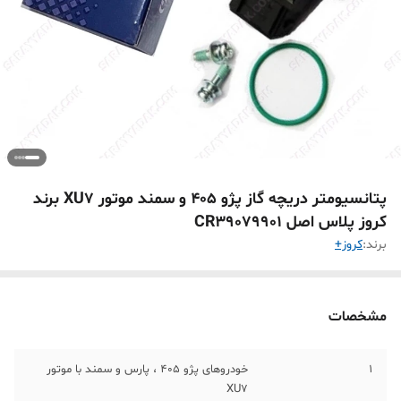
پتانسیومتر دریچه گاز پژو 405 و سمند موتور XU7 برند
کروز پلاس اصل CR39079901
برند:
کروز+
مشخصات
1
خودروهای پژو 405 ، پارس و سمند با موتور
XU7