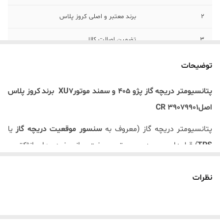
2
برند معتبر و اصلی کروز پلاس
3
تضمین اصالت کالا
4
مناسب موتورXU7 با سیستم زیمنس
توضیحات
پتانسیومتر دریچه گاز پژو 405 و سمند موتور
XU7
برند
کروز پلاس
اصل
CR 39079901
پتانسیومتر دریچه گاز (معروف به
سنسور موقعیت دریچه گاز
یا
TPS
)
قطعه‌ای مهم در سیستم سوخت‌رسانی خودروهای انژکتوری
مانند پژو
۴۰۵
است. این سنسور موقعیت دریچه گاز را به
ECU
نظرات
خودرو اطلاع می‌دهد تا میزان پاشش سوخت و هوا را تنظیم کند
.
برند کروز و کاربرد در پژو
۴۰۵