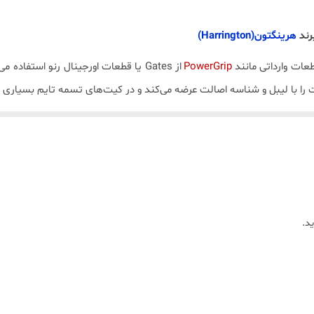
ساخت تایوان ( با کیفیت خوب و قیمت مناسب نسبت به اورجینال اروپ
رند
هرینگتون
(Harrington)
عات وارداتی مانند
PowerGrip
از
Gates
یا قطعات اورجینال رنو استفاده می
ا با لیبل و شناسه اصالت عرضه می‌کند و در کیت‌های تسمه تایم بسیاری از 
قش هدایت و نگه‌داشتن تسمه تایم در مسیر را دارد و موقعیت آن ثابت اس
متحرک/سفت‌کن
:
نقش تنظیم کشش (تنشن) تسمه را دارد و معمولاً فنردار 
د.
ت به اورجینال اروپایی)
.