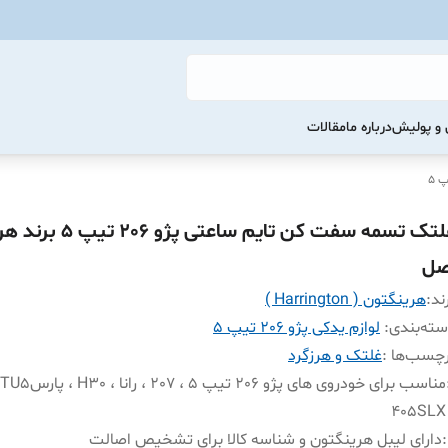
و پولیش
درباره ما
مقالات
غلتک تسمه سفت کن تایم ساعتی 
صل
ند:
هرینگتون ( Harrington )
ته‌بندی
:
لوازم یدکی پژو 206 تیپ 5
چسب‌ها :
غلتک و هرزگرد
405SLX
:
دارای لیبل هرینگتون و شناسه کالا برای تشخیص اصالت