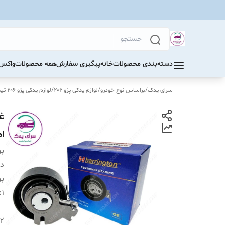
دسته‌بندی محصولات
خانه
پیگیری سفارش
همه محصولات
واکس 
سرای یدک
/
براساس نوع خودرو
/
لوازم یدکی پژو 206
/
لوازم یدکی پژو 206 تیپ 5
ا
بر
دس
بر
:
1
2