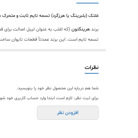
5
غلتک (بلبرینگ یا هرزگرد) تسمه تایم ثابت و متحرک ب
برند
هرینگتون
)
که اغلب به عنوان لیبل اصالت برای قط
تسمه تایم است. این برند عمدتاً قطعات تایوان ساخت ر
تفاوت غلتک ثابت و متحرک
غلتک ثابت
(
( Idler Roller
یا هرزگرد ثابت
:
ن
نظرات
استفاده می‌شود
.
شما هم درباره این محصول نظر خود را بنویسید.
غلتک متحرک
(Tensioner Roller)
یا هرزگرد 
برای ثبت نظر، لازم است ابتدا وارد حساب کاربری خود شوی
بماند و از شل شدن جلوگیری کند
.
افزودن نظر
ویژگی‌های غلتک‌های
هرینگتون
ساخت چین (با کیفیت خوب و قیمت مناسب نسب