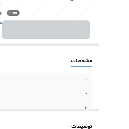
3
4
5
نم
مشخصات
1
2
3
4
توضیحات