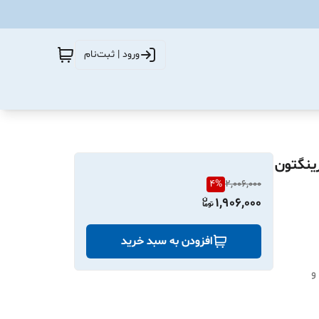
ورود | ثبت‌نام
پژو 206 تیپ 5 برند هرینگتون
4
%
2,006,000
1,906,000
افزودن به سبد خرید
مناسب برای خودروی های پژو 206 تیپ 5 ، 207 ، رانا ، H30 ، پارسTU5 و