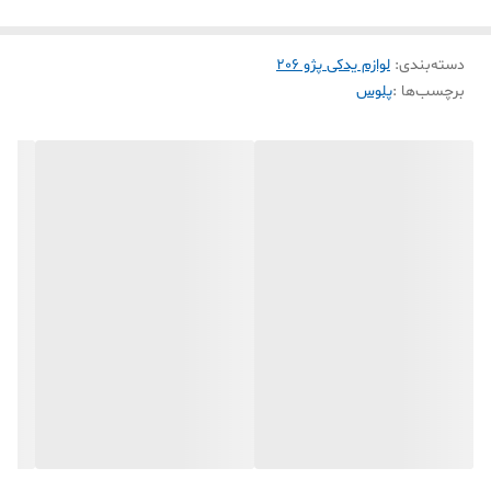
عظام با هدف تامین انواع قطعات خودرو (پژو
405،206،سمند،ال90و...) در سطح کشور با برند عظام در حال
دسته‌بندی
:
لوازم یدکی پژو 206
فعالیت می باشد و کلیه قطعات تولید شده با بهترین کیفیت و
برچسب‌ها :
پلوس
استاندارد های روز دنیا تهیه گردیده است. این شرکت در راستای
تولید قطعات باکیفیت و جلب رضایت مشتری،تمامی محصولات
خود را با ضمانت عرضه مینماید. سر
پلوس
در انتقال نیروی چرخشی
میل پلوس به چرخ ها نقشی مهم دارد و باتوجه به پیچیدگی
ساخت این محصول، تمامی قطعات با پیشرفته ترین دستگاههای
تولیدی توسط شرکای تجاری شرکت عظام تولید شده و در اختیار
مشتریان قرار میگیرد
.
کد محصول :
3119007
تکنولوژی برتر تولید ، تضمین کیفیت کالا
قابل نصب بر روی خودروهای
:
پژو 206 اتومات ( تیپ 6)
پژو 206
،