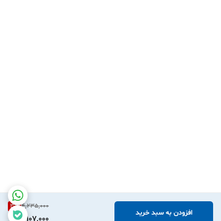
فروشگاه
سرای یدک
با تامین قطعات اصلی از برندهای معتبر ،
امکان خرید حضوری و آنلاین را برای شما عزیزان فراهم نموده است
. شما می توانید با خیال راحت و آسودگی خاطر نسبت به خرید
سرپلوس پژو 206 (22 خار) با
ABS
شرکتی عظام اصل
با بهترین
قیمت ، تضمین اصالت کالا و ارسال سریع از سرای یدک اقدام
فرمایید
.
3
%
4,235,000
افزودن به سبد خرید
4,107,000