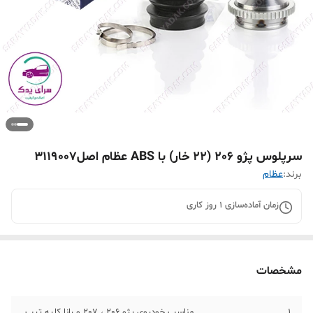
سرپلوس پژو 206 (22 خار) با ABS عظام اصل3119007
برند:
عظام
زمان آماده‌سازی
1
روز کاری
مشخصات
1
مناسب خودروی پژو 206 ، 207 و رانا کلیه تیپ