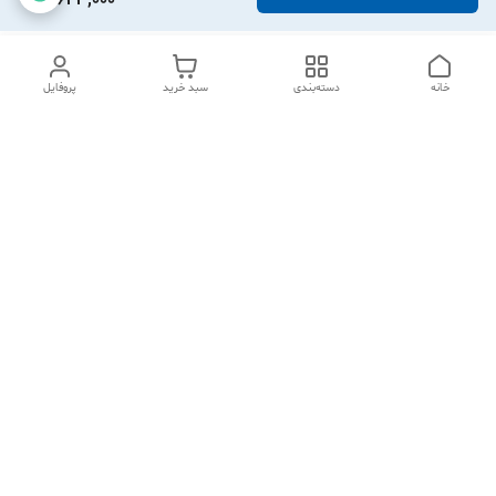
مراجعه نمایید
.
فروشگاه
سرای یدک
با تامین قطعات اصلی از برندهای معتبر ،
خانه
دسته‌بندی
سبد خرید
پروفایل
امکان خرید حضوری و آنلاین را برای شما عزیزان فراهم نموده است
. شما می توانید با خیال راحت و آسودگی خاطر نسبت به خرید
لوازم یدکی مورد نیاز خود (با بهترین قیمت ، تضمین اصالت کالا و
ارسال سریع ) از این فروشگاه اقدام فرمایید .
برگشت به بالا