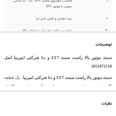
1
مناسب خودروی سمند EF7 ، دنا ، دنا پلاس ,
سورن با موتور EF7
2
برند معتبر و اصلی امیر نیا
3
تضمین سلامت فیزیکی و اصالت کالا
4
کیفیت مطلوب و عمر کارکرد بالا
توضیحات
5
دارنده گرید A از شرکت‌های ساپکو و ایساکو
دسته موتور بالا راست سمند
EF7
و دنا شرکتی
امیرنیا
اصل
2051071510
دسته موتور بالا راست سمند
EF7
و دنا شرکتی
امیرنیا
، یک قطعه
کلیدی در سیستم موتور خودرو است که به تثبیت و کاهش
لرزش‌های موتور کمک می‌کند. این دسته موتور با طراحی دقیق و
نظرات
استفاده از مواد باکیفیت، به بهبود عملکرد و راحتی در رانندگی
کمک می‌کند
.