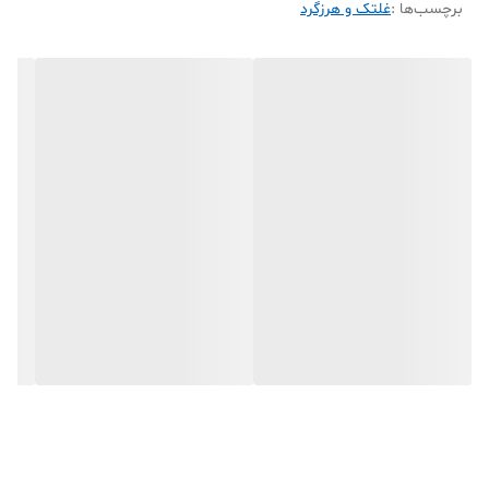
برچسب‌ها :
غلتک و هرزگرد
کشش مناسب تسمه و جلوگیری از شل شدن یا لغزش آن. در
موتور
EF7
معمولاً چند نوع هرزگرد (
A
،
B
،
C
) وجود دارد که
نوع
B
یکی از آن‌هاست
.
خودروهای سازگار:
سمند
EF7
، دنا، دنا پلاس، سورن
EF7
علائم خرابی
:
صدای جیرجیر یا زوزه از موتور
لرزش تسمه دینام
شارژ نشدن باتری (به دلیل عملکرد ضعیف دینام)
توصیه:
همزمان با تعویض تسمه دینام، این غلتک را هم عوض کنید
تا از مشکلات بعدی جلوگیری شود.
شرکت ایساکو
یکی از مهمترین شرکت‌های تهیه و توزیع لوازم