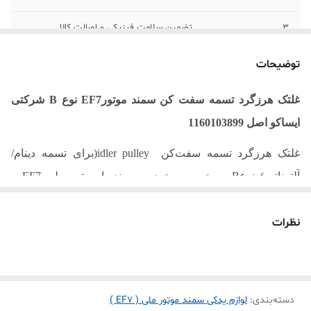
3
تضمین سلامت فیزیکی و اصالت کالا
توضیحات
غلتک هرزگرد تسمه سفت کن سمند
موتور
EF7
نوع
B
شرکتی
ایساکو اصل 1160103899
غلتک هرزگرد تسمه سفت‌کن
)idler pulley
برای تسمه دینام/
آلترناتور
(
نوع
B
، مخصوص خودرو سمند با موتور ملی
EF7
و
مدل‌های مشابه مانند دنا ، دنا پلاس و سورن
EF7
. این قطعه
نظرات
شرکتی و اصل شرکت ایساکو
(ISACO)
است و کد فنی آن دقیقاً
1160103899 می‌باشد
.
مشخصات کلیدی
:
دسته‌بندی
:
لوازم یدکی سمند موتور ملی ( EF7 )
کاربرد:
بخشی از سیستم تسمه دینام (آلترناتور)، برای حفظ