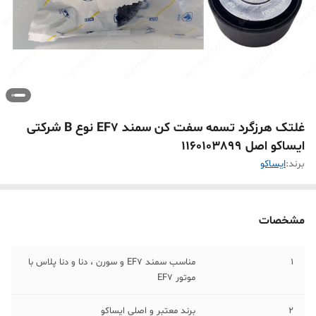
غلتک هرزگرد تسمه سفت کن سمند EF7 نوع B شرکتی
ایساکو اصل 1160103899
برند:
ايساکو
مشخصات
1
مناسب سمند EF7 و سورن ، دنا و دنا پلاس با
موتور EF7
2
برند معتبر و اصلی ایساکو