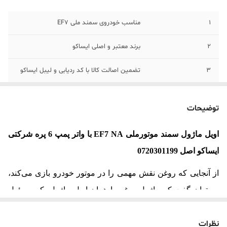
1
مناسب خودروی سمند ملی EF7
2
برند معتبر و اصلی ایساکو
3
تضمین اصالت کالا با کد ردیابی و لیبل ایساکو
توضیحات
اویل ماژول سمند موتورملی
EF7 NA
با واتر پمپ 6 پره
شرکتی
ایساکو اصل 0720301199
از آنجایی که روغن نقش مهمی را در موتور خودرو بازی می‌کند،
می‌توان گفت که ماژول روغن یا همان اویل ماژول، که مسئول
خنک کردن روغن است، یک قطعه حیاتی در موتور محسوب
نظرات
می‌شود.