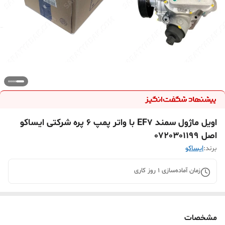
اویل ماژول سمند EF7 با واتر پمپ 6 پره شرکتی ایساکو
اصل 0720301199
برند:
ايساکو
زمان آماده‌سازی
1
روز کاری
مشخصات