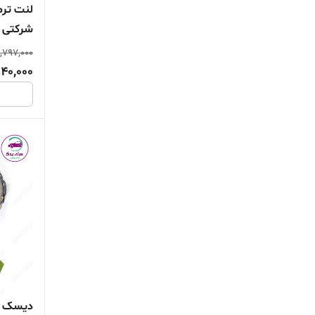
شرکتی ایساک
,797,000
40,000
دیسک و ص