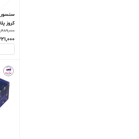
کروز پل
1,489,000
421,000