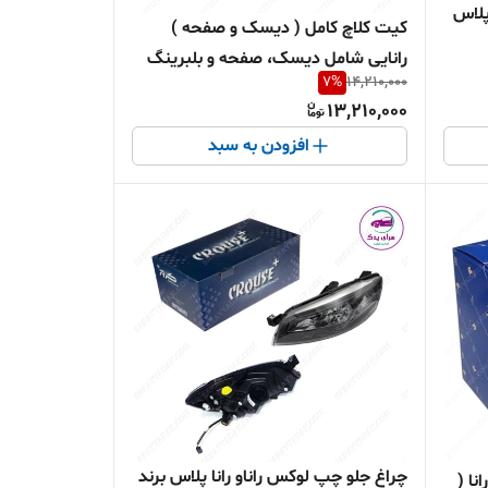
پلاس
کیت کلاچ کامل ( دیسک و صفحه )
رانایی شامل دیسک، صفحه و بلبرینگ
7
%
14,210,000
شرکتی ایساکو اصل 0670304399
13,210,000
افزودن به سبد
چراغ جلو چپ لوکس راناو رانا پلاس برند
رپژو 206 ، 207 و رانا (