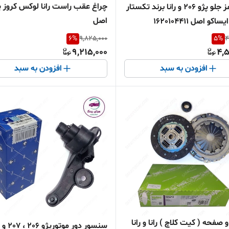
چراغ عقب راست رانا لوکس کروز 
لنت ترمز جلو پژو 206 و رانا برند تکستار
اصل
و اصل 1620104411
6
%
9,825,000
5
%
4
9,215,000
4,5
افزودن به سبد
افزودن به سبد
فحه ( کیت کلاچ ) رانا و رانا
سنسور دور موتو