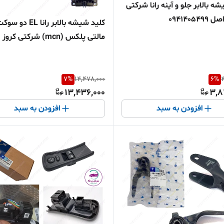
ه بالابر جلو و آینه رانا شرکتی
09414054
کلید شیشه بالابر رانا EL دو س
مالتی پلکس (mcn) شرکتی کروز اصل
7
%
14,478,000
6
%
4
13,436,000
3,8
افزودن به سبد
افزودن به سبد