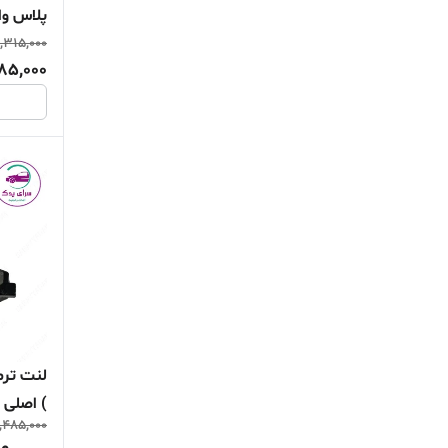
لیبل هرینگ
,315,000
85,000
) اصلی
,485,000