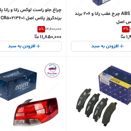
چراغ جلو راست لوکس رانا و رانا پ
سنسور ABS چرخ عقب رانا و 206 برند
برندکروز پلاس اصل CR50213601
اس اصل
5
%
12,600,000
4
%
11,850,000
1,
افزودن به سبد
افزودن به سبد