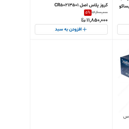
کروز پلاس اصل CR50213501
ایساکو
5
%
12,600,000
11,850,000
افزودن به سبد
اس