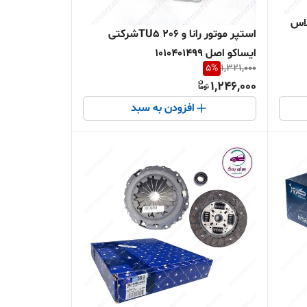
لاس
استپر موتور رانا و 206 TU5شرکتی
ایساکو اصل 1010401499
5
%
1,321,000
1,246,000
افزودن به سبد