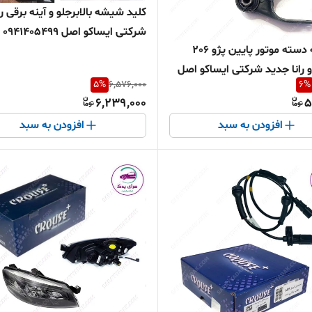
کلید شیشه بالابرجلو و آینه برقی را
شرکتی ای
دوشاخه دسته موتور پایین پژو 206
همراه دسته سیم تبدیل
یپ 5 و رانا جدید شرکتی ایساکو اصل
5
%
6,576,000
6
%
181
6,239,000
5
افزودن به سبد
افزودن به سبد