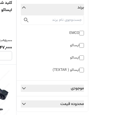
کلید شیش
برند
ایساکو اصل 99
EMCO
,095,000
ايساکو
47,000
ایساکو
ایساکو ( TEXTAR)
کروز
موجودی
کروز+
محدوده قیمت
والئو ( VALEO )