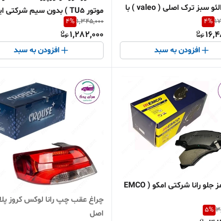
پلاس والئو سبز ترک اصلی ( valeo ) با
موتور TU5 ) بدون سیم شرکتی 
تون 826213
4
%
1,345,000
4
%
17
اصل 0920601499
1,282,000
16,4
افزودن به سبد
افزودن به سبد
لنت ترمز جلو رانا شرکتی امکو ( EMCO
چراغ عقب چپ رانا لوکس کروز پل
5
%
3
اصل