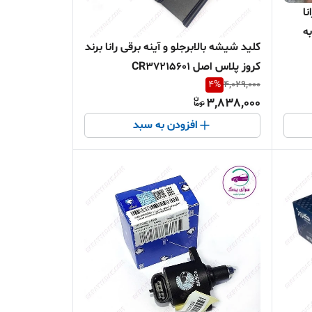
نا
ساکو اصل 0941405499 به
کلید شیشه بالابرجلو و آینه برقی رانا برند
کروز پلاس اصل CR37215601
4
%
4,029,000
3,838,000
افزودن به سبد