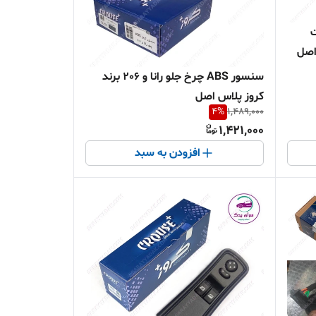
وکت
سنسور ABS چرخ جلو رانا و 206 برند
کروز پلاس اصل
4
%
1,489,000
1,421,000
افزودن به سبد