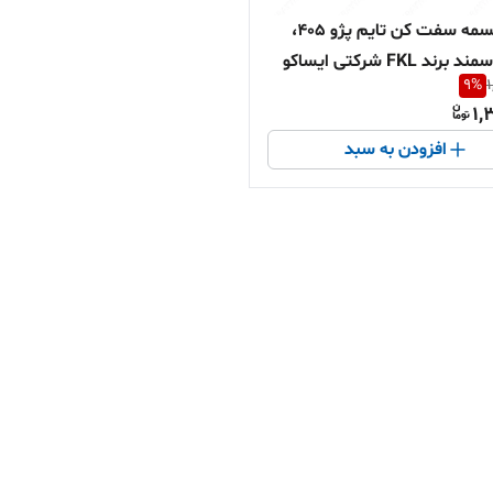
غلتک تسمه سفت کن تایم پژو 405،
پارس ، سمند برند FKL شرکتی ایساکو
9
%
1
1,
افزودن به سبد