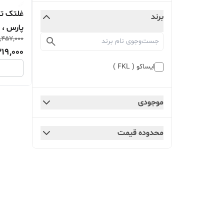
برند
,457,000
اصل 1160100336
319,000
ايساکو ( FKL )
موجودی
محدوده قیمت