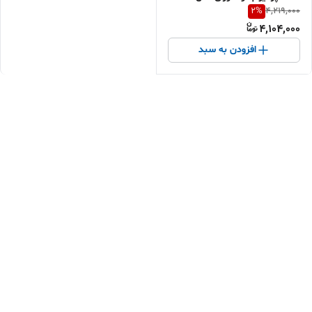
2
%
4,219,000
4,104,000
افزودن به سبد