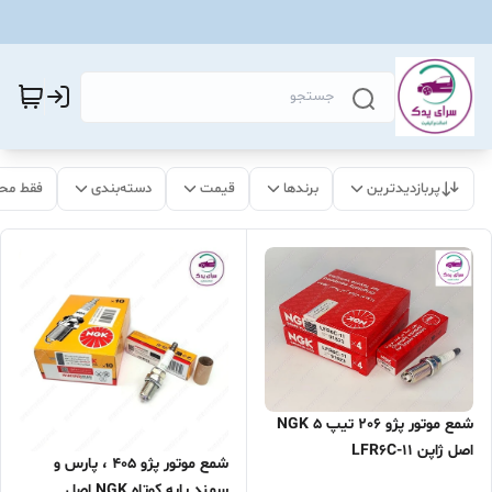
پربازدیدترین
برندها
قیمت
دسته‌بندی
فقط مح
شمع موتور پژو 206 تیپ 5 NGK
اصل ژاپن LFR6C-11
شمع موتور پژو 405 ، پارس و
سمند پایه کوتاه NGK اصل