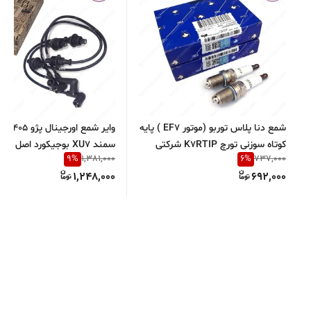
شمع دنا پلاس توربو (موتور EF7 ) پایه
وایر شمع اور
کوتاه سوزنی تورچ K7RTIP شرکتی
سمند XU7 بوجیکورد اصل فرانسه
9
%
6
%
1,381,000
737,000
ایساکو اصل 1040302699
1,248,000
692,000